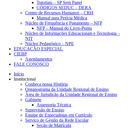
Tutoriais – SP Sem Papel
CÓDIGOS SEDUC – DERA
Centro de Recursos Humanos – CRH
Manual para Perícia Médica
Núcleo de Frequência e Pagamento – NFP
NFP – Manual do Livro-Ponto
Núcleo de Informações Educacionais e Tecnologia –
NIT
Núcleo Pedagógico – NPE
EDUCAÇÃO ESPECIAL
CIEBP
Agendamentos
FALE CONOSCO
Início
Institucional
Conheça nossa História
Organograma da Unidade Regional de Ensino
Área de Jurisdição da Unidade Regional de Ensino
Gabinete
Assessoria Técnica
Supervisão de Ensino
Equipe de Especialistas em Currículo
Serviço de Gestão da Rede Escolar
Seção de Matrícula