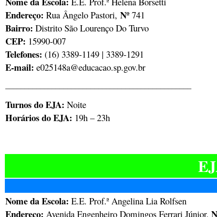
Nome da Escola:
E.E. Prof.ª Helena Borsetti
Endereço:
Nº
Rua Ângelo Pastori,
741
Bairro:
Distrito São Lourenço Do Turvo
CEP:
15990-007
Telefones:
(16) 3389-1149 | 3389-1291
E-mail:
e025148a@educacao.sp.gov.br
________________________________________________
Turnos do EJA:
Noite
Horários do EJA:
19h – 23h
EJ
Nome da Escola:
E.E. Prof.ª Angelina Lia Rolfsen
Endereço:
N
Avenida Engenheiro Domingos Ferrari Júnior,