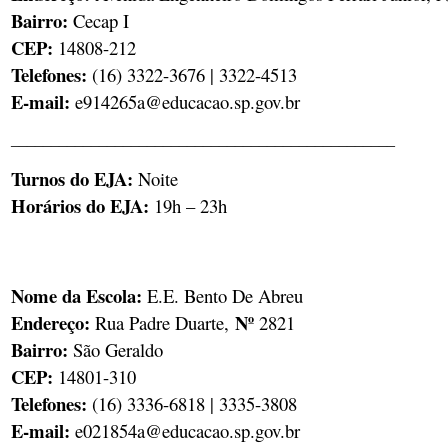
Bairro:
Cecap I
CEP:
14808-212
Telefones:
(16) 3322-3676 | 3322-4513
E-mail:
e914265a@educacao.sp.gov.br
________________________________________________
Turnos do EJA:
Noite
Horários do EJA:
19h – 23h
Nome da Escola:
E.E. Bento De Abreu
Endereço: ​
Nº
Rua Padre Duarte,
2821
Bairro:
São Geraldo
CEP:
14801-310
Telefones: ​
(16) 3336-6818 | 3335-3808
E-mail:
e021854a@educacao.sp.gov.br