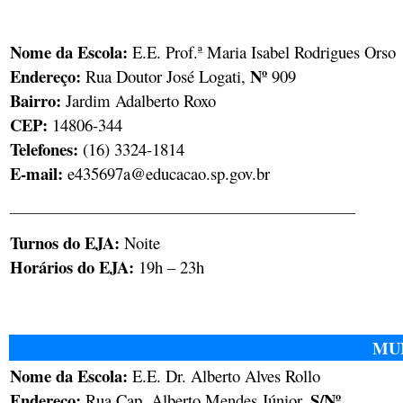
Nome da Escola:
E.E. Prof.ª Maria Isabel Rodrigues Orso
Endereço:
Nº
Rua Doutor José Logati,
909
Bairro:
Jardim Adalberto Roxo
CEP:
14806-344
Telefones:
(16) 3324-1814
E-mail:
e435697a@educacao.sp.gov.br
________________________________________________
Turnos do EJA:
Noite
Horários do EJA:
19h – 23h
MUN
Nome da Escola:
E.E. Dr. Alberto Alves Rollo
Endereço:
S/Nº
Rua Cap. Alberto Mendes Júnior,